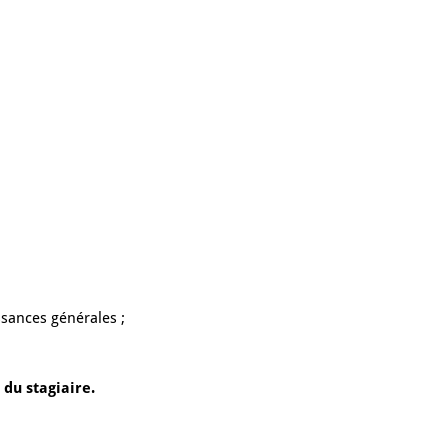
ssances générales ;
 du stagiaire.