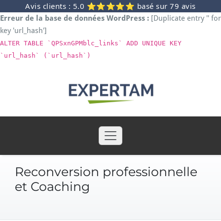
Avis clients : 5.0 ⭐⭐⭐⭐⭐ basé sur 79 avis
Erreur de la base de données WordPress :
[Duplicate entry '' for
key 'url_hash']
ALTER TABLE `QPSxnGPMblc_links` ADD UNIQUE KEY
`url_hash` (`url_hash`)
Skip
to
content
Reconversion professionnelle
et Coaching