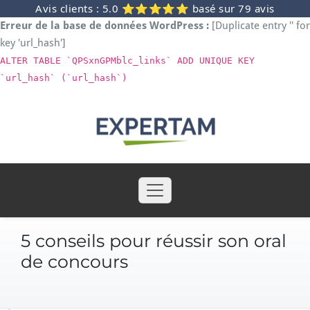
Avis clients : 5.0 ⭐⭐⭐⭐⭐ basé sur 79 avis
Erreur de la base de données WordPress :
[Duplicate entry '' for
key 'url_hash']
ALTER TABLE `QPSxnGPMblc_links` ADD UNIQUE KEY
`url_hash` (`url_hash`)
Skip
to
content
5 conseils pour réussir son oral
de concours